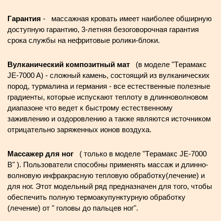
Гарантия
- массажная кровать имеет наиболее обширную
доступную гарантию, 3-летняя безоговорочная гарантия
срока службы на нефритовые ролики-блоки.
Вулканический композитный мат
(в моделе "Tерамакс
JE-7000 A) - сложный камень, состоящий из вулканических
пород, турмалина и германия - все естественные полезные
градиенты, которые испускают теплоту в длинноволновом
диапазоне что ведет к быстрому естественному
заживлению и оздоровлению а также являются источником
отрицательно заряженных ионов воздуха.
Массажер для ног
( только в моделе "Tерамакс JE-7000
B" ). Пользователи способны применять массаж и длинно-
волновую инфракрасную тепловую обработку(лечение) и
для ног. Этот модельный ряд предназначен для того, чтобы
обеспечить полную термоакупунктурную обработку
(лечение) от " головы до пальцев ног".