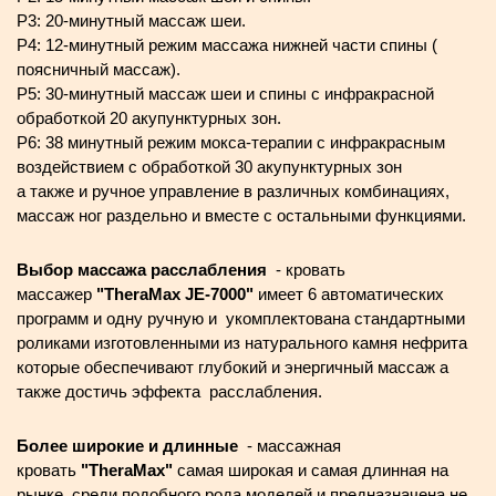
P3: 20-минутный массаж шеи.
P4: 12-минутный режим массажа нижней части спины (
поясничный массаж).
P5: 30-минутный массаж шеи и спины с инфракрасной
обработкой 20 акупунктурных зон.
P6: 38 минутный режим мокса-терапии с инфракрасным
воздействием с обработкой 30 акупунктурных зон
а также и ручное управление в различных комбинациях,
массаж ног раздельно и вместе с остальными функциями.
Выбор массажа расслабления
- кровать
массажер
"ТheraMax JE-7000"
имеет 6 автоматических
программ и одну ручную и укомплектована стандартными
роликами изготовленными из натурального камня нефрита
которые обеспечивают глубокий и энергичный массаж а
также достичь эффекта расслабления.
Более широкие и длинные
- массажная
кровать
"ТheraMax"
самая широкая и самая длинная на
рынке, cреди подобного рода моделей и предназначена не